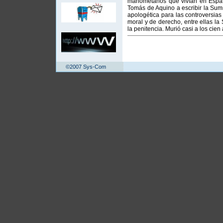
mahometanos que vivían en España.
Tomás de Aquino a escribir la Sum
apologética para las controversias
moral y de derecho, entre ellas l
la penitencia. Murió casi a los cie
©2007 Sys-Com