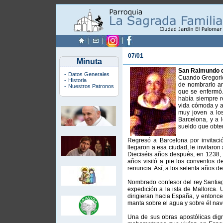
07/01
Minuta
San Raimundo d
-
Datos Generales
Cuando Gregorio 
-
Historia
de nombrarlo ar
-
Nuestros Patronos
que se enfermó.
había siempre r
vida cómoda y al
muy joven a los 
Barcelona, y a 
sueldo que obten
Regresó a Barcelona por invitac
llegaron a esa ciudad, le invitaro
Dieciséis años después, en 1238,
años visitó a pie los conventos d
renuncia. Así, a los setenta años d
Nombrado confesor del rey Santia
expedición a la isla de Mallorca.
dirigieran hacia España, y entonc
manta sobre el agua y sobre él na
Una de sus obras apostólicas dign