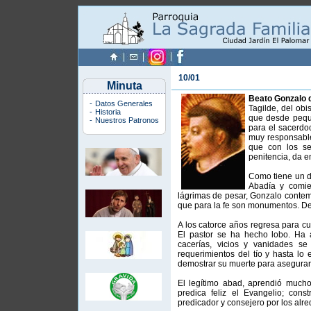
10/01
Minuta
Beato Gonzalo 
-
Datos Generales
Tagilde, del obi
-
Historia
que desde pequ
-
Nuestros Patronos
para el sacerdo
muy responsable
que con los se
penitencia, da e
Como tiene un de
Abadía y comie
lágrimas de pesar, Gonzalo contem
que para la fe son monumentos. De
A los catorce años regresa para c
El pastor se ha hecho lobo. Ha 
cacerías, vicios y vanidades s
requerimientos del tío y hasta lo
demostrar su muerte para asegurar
El legítimo abad, aprendió mucho
predica feliz el Evangelio; cons
predicador y consejero por los al