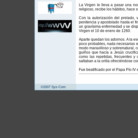
La Virgen le lleva a pasar una no
religioso, recibe los hábitos, hace 
Con la autorización del prelado, 
penitencia y apostolado hasta el 
un gravísima enfermedad y se disp
Virgen el 10 de enero de 1260.
Aparte quedan los adornos. A la esc
poco probables, nada necesarias e 
modo maravilloso y sobrenatural, c
guiños que hacía a Jesús crucif
como las repetidas, frecuentes y 
saltaban a la orilla ofreciéndose c
Fue beatificado por el Papa Pío IV 
©2007 Sys-Com