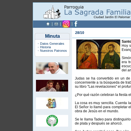
28/10
Minuta
Santo
-
Datos Generales
Hoy s
-
Historia
Evang
-
Nuestros Patronos
Simón
era t
escuc
del a
Judas se ha convertido en un de 
concerniente a la búsqueda de traba
su libro "Las revelaciones" el profu
¿Por qué razón celebran la fiesta 
La cosa es muy sencilla. Cuenta la
El Señor lo llamó para completar e
obra de Jesús en el mundo.
Se le llama Tadeo para distinguirlo
de plata y después se ahorcó.