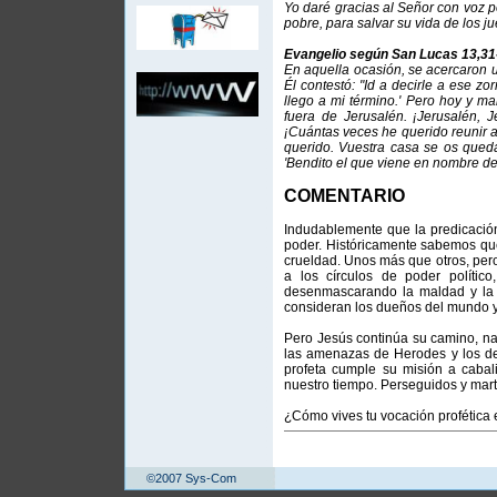
Yo daré gracias al Señor con voz p
pobre, para salvar su vida de los ju
Evangelio según San Lucas 13,31
En aquella ocasión, se acercaron u
Él contestó: "Id a decirle a ese
llego a mi término.' Pero hoy y 
fuera de Jerusalén. ¡Jerusalén, 
¡Cuántas veces he querido reunir a 
querido. Vuestra casa se os queda
'Bendito el que viene en nombre del
COMENTARIO
Indudablemente que la predicación
poder. Históricamente sabemos que
crueldad. Unos más que otros, per
a los círculos de poder político
desenmascarando la maldad y la in
consideran los dueños del mundo y
Pero Jesús continúa su camino, na
las amenazas de Herodes y los de 
profeta cumple su misión a cab
nuestro tiempo. Perseguidos y martir
¿Cómo vives tu vocación profética e
©2007 Sys-Com