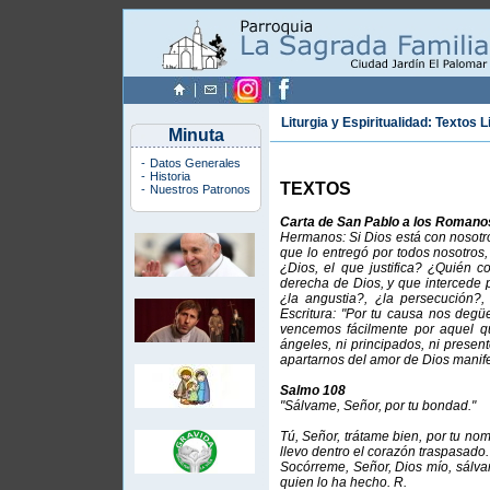
Liturgia y Espiritualidad: Textos L
Minuta
-
Datos Generales
-
Historia
TEXTOS
-
Nuestros Patronos
Carta de San Pablo a los Romano
Hermanos: Si Dios está con nosotro
que lo entregó por todos nosotros
¿Dios, el que justifica? ¿Quién 
derecha de Dios, y que intercede p
¿la angustia?, ¿la persecución?
Escritura: "Por tu causa nos degü
vencemos fácilmente por aquel q
ángeles, ni principados, ni presente
apartarnos del amor de Dios manife
Salmo 108
"Sálvame, Señor, por tu bondad."
Tú, Señor, trátame bien, por tu no
llevo dentro el corazón traspasado.
Socórreme, Señor, Dios mío, sálva
quien lo ha hecho. R.