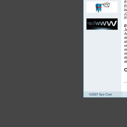
R
E
b
¡
R
E
J
A
d
a
v
r
r
d
a
©2007 Sys-Com