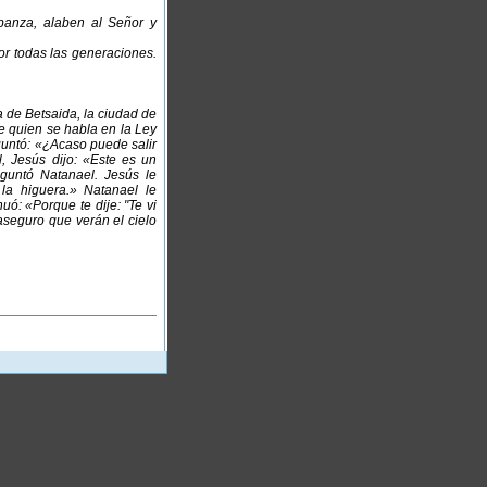
banza, alaben al Señor y
or todas las generaciones.
ra de Betsaida, la ciudad de
e quien se habla en la Ley
eguntó: «¿Acaso puede salir
, Jesús dijo: «Este es un
guntó Natanael. Jesús le
la higuera.» Natanael le
uó: «Porque te dije: "Te vi
aseguro que verán el cielo