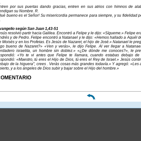
.
ntren por sus puertas dando gracias, entren en sus atrios con himnos de ala
endigan su Nombre. R.
Qué bueno es el Señor! Su misericordia permanece para siempre, y su fidelidad p
.
vangelio según San Juan 1,43-51
esús resolvió partir hacia Galilea. Encontró a Felipe y le dijo: «Sígueme.» Felipe e
ndrés y de Pedro. Felipe encontró a Natanael y le dijo: «Hemos hallado a Aquél d
e Moisés y en los Profetas. Es Jesús de Nazaret, el hijo de José.» Natanael le pr
lgo bueno de Nazaret?» «Ven y verás», le dijo Felipe. Al ver llegar a Natanael
erdadero israelita, un hombre sin doblez.» «¿De dónde me conoces?», le pre
espondió: «Yo te vi antes que Felipe te llamara, cuando estabas debajo de 
espondió: «Maestro, tú eres el Hijo de Dios, tú eres el Rey de Israel.» Jesús contin
ebajo de la higuera", crees . Verás cosas más grandes todavía.» Y agregó: «Les 
bierto, y a los ángeles de Dios subir y bajar sobre el Hijo del hombre.»
COMENTARIO