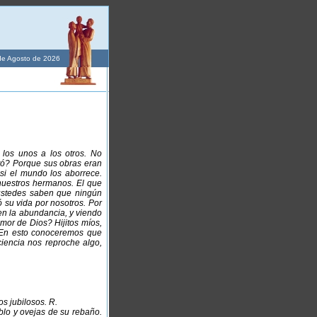
de Agosto de 2026
 los unos a los otros. No
tó? Porque sus obras eran
si el mundo los aborrece.
uestros hermanos. El que
ustedes saben que ningún
 su vida por nosotros. Por
en la abundancia, y viendo
mor de Dios? Hijitos míos,
 En esto conoceremos que
iencia nos reproche algo,
os jubilosos. R.
lo y ovejas de su rebaño.