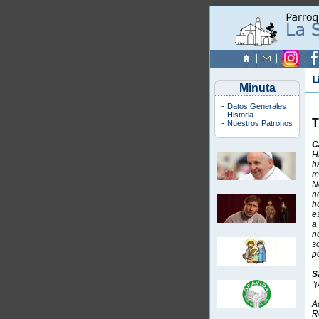
L
Minuta
-
Datos Generales
-
Historia
-
Nuestros Patronos
C
H
h
m
N
n
h
e
a
n
s
p
S
"
A
R