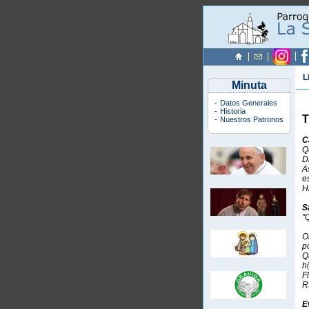
L
Minuta
-
Datos Generales
-
Historia
-
Nuestros Patronos
C
Q
D
A
e
H
S
"
O
p
Q
h
F
R
E