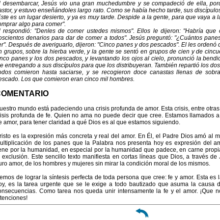
l desembarcar, Jesús vio una gran muchedumbre y se compadeció de ella, por
astor, y estuvo enseñándoles largo rato. Como se había hecho tarde, sus discípulos
Este es un lugar desierto, y ya es muy tarde. Despide a la gente, para que vaya a
omprar algo para comer".
l respondió: "Denles de comer ustedes mismos". Ellos le dijeron: "Habría que
oscientos denarios para dar de comer a todos". Jesús preguntó: "¿Cuántos pane
er". Después de averiguarlo, dijeron: "Cinco panes y dos pescados". El les ordenó 
n grupos, sobre la hierba verde, y la gente se sentó en grupos de cien y de cincu
inco panes y los dos pescados, y levantando los ojos al cielo, pronunció la bendic
ue entregando a sus discípulos para que los distribuyeran. También repartió los do
odos comieron hasta saciarse, y se recogieron doce canastas llenas de sobr
escado. Los que comieron eran cinco mil hombres.
COMENTARIO
uestro mundo está padeciendo una crisis profunda de amor. Esta crisis, entre otra
risis profunda de fe. Quien no ama no puede decir que cree. Estamos llamados a 
e amor, para tener claridad a qué Dios es al que estamos siguiendo.
risto es la expresión más concreta y real del amor. En Él, el Padre Dios amó al 
ultiplicación de los panes que la Palabra nos presenta hoy es expresión del 
iene por la humanidad, en especial por la humanidad que padece, en carne propia, 
a exclusión. Este sencillo texto manifiesta en cortas líneas que Dios, a través d
uro amor, de los hombres y mujeres sin mirar la condición moral de los mismos.
emos de lograr la síntesis perfecta de toda persona que cree: fe y amor. Esta es l
oy, es la tarea urgente que se le exige a todo bautizado que asuma la causa d
onsecuencias. Como tarea nos queda unir intensamente la fe y el amor. ¡Que 
ntenciones!