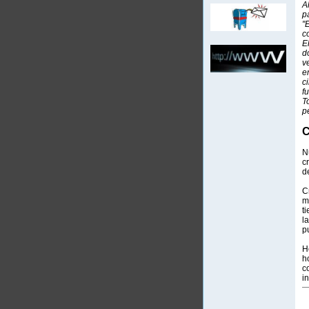
A
p
"
c
E
d
v
e
c
f
T
p
N
c
d
C
m
t
l
p
H
h
c
i