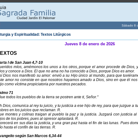
Sábado 8 
iturgia y Espiritualidad: Textos Litúrgicos
Jueves 8 de enero de 2026
TEXTOS
arta I de San Juan 4,7-10
ueridos míos, amémonos los unos a los otros, porque el amor procede de Dios, 
ios y conoce a Dios. El que no ama no ha conocido a Dios, porque Dios es amor.
sí Dios nos manifestó su amor: envió a su Hijo único al mundo, para que tuviéram
ste amor no consiste en que nosotros hayamos amado a Dios, sino en que él nos 
ijo como víctima propiciatoria por nuestros pecados.
almo 71
Que todos los pueblos de la tierra se postren ante ti, Señor."
h Dios, comunica al rey tu juicio, y tu justicia a ese hijo de rey, para que juzgue a tu
obres en los juicios que reclaman. R.
ue montes y colinas traigan al pueblo la paz y la justicia. Juzgará con justicia al
ijos de los pobres, pues al opresor aplastará. R.
lorecerá en sus días la justicia, y una gran paz hasta el fin de las lunas. Pues dom
ío hasta el confín de las tierras. R.
vangelio según San Marcos 6,34-44