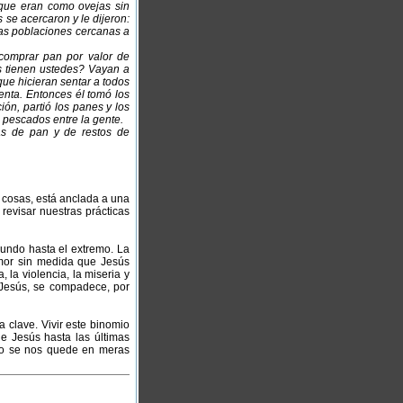
que eran como ovejas sin
 se acercaron y le dijeron:
 las poblaciones cercanas a
 comprar pan por valor de
s tienen ustedes? Vayan a
que hicieran sentar a todos
enta. Entonces él tomó los
ión, partió los panes y los
s pescados entre la gente.
as de pan y de restos de
s cosas, está anclada a una
revisar nuestras prácticas
mundo hasta el extremo. La
amor sin medida que Jesús
la violencia, la miseria y
e Jesús, se compadece, por
a clave. Vivir este binomio
e Jesús hasta las últimas
no se nos quede en meras