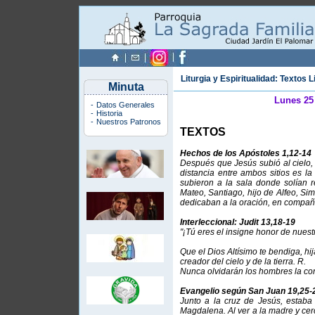
Liturgia y Espiritualidad: Textos L
Minuta
Lunes 25 
-
Datos Generales
-
Historia
-
Nuestros Patronos
TEXTOS
Hechos de los Apóstoles 1,12-14
Después que Jesús subió al cielo, 
distancia entre ambos sitios es l
subieron a la sala donde solían r
Mateo, Santiago, hijo de Alfeo, Sim
dedicaban a la oración, en compañ
Interleccional: Judit 13,18-19
"¡Tú eres el insigne honor de nuest
Que el Dios Altísimo te bendiga, hij
creador del cielo y de la tierra. R.
Nunca olvidarán los hombres la co
Evangelio según San Juan 19,25-
Junto a la cruz de Jesús, estab
Magdalena. Al ver a la madre y cerc